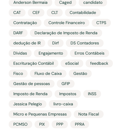
Anderson Bermaia
Caged
candidato
CAT
CEF
CLT
Contabilidade
Contratação
Controle Financeiro
CTPS
DARF
Declaração de Imposto de Renda
dedução de IR
Dirf
DS Contadores
Dívidas
Engajamento
Erros Contábeis
Escrituração Contábil
eSocial
feedback
Fisco
Fluxo de Caixa
Gestão
Gestão de pessoas
GFIP
Imposto de Renda
Impostos
INSS
Jessica Pelegio
livro-caixa
Micro e Pequenas Empresas
Nota Fiscal
PCMSO
PIX
PPP
PPRA