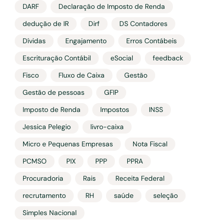
DARF
Declaração de Imposto de Renda
dedução de IR
Dirf
DS Contadores
Dívidas
Engajamento
Erros Contábeis
Escrituração Contábil
eSocial
feedback
Fisco
Fluxo de Caixa
Gestão
Gestão de pessoas
GFIP
Imposto de Renda
Impostos
INSS
Jessica Pelegio
livro-caixa
Micro e Pequenas Empresas
Nota Fiscal
PCMSO
PIX
PPP
PPRA
Procuradoria
Rais
Receita Federal
recrutamento
RH
saúde
seleção
Simples Nacional