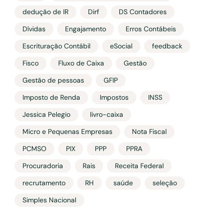
dedução de IR
Dirf
DS Contadores
Dívidas
Engajamento
Erros Contábeis
Escrituração Contábil
eSocial
feedback
Fisco
Fluxo de Caixa
Gestão
Gestão de pessoas
GFIP
Imposto de Renda
Impostos
INSS
Jessica Pelegio
livro-caixa
Micro e Pequenas Empresas
Nota Fiscal
PCMSO
PIX
PPP
PPRA
Procuradoria
Rais
Receita Federal
recrutamento
RH
saúde
seleção
Simples Nacional