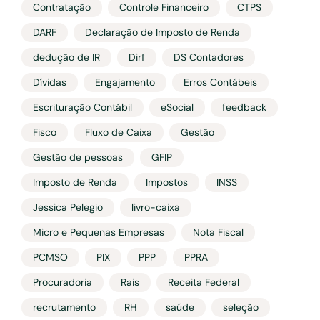
Contratação
Controle Financeiro
CTPS
DARF
Declaração de Imposto de Renda
dedução de IR
Dirf
DS Contadores
Dívidas
Engajamento
Erros Contábeis
Escrituração Contábil
eSocial
feedback
Fisco
Fluxo de Caixa
Gestão
Gestão de pessoas
GFIP
Imposto de Renda
Impostos
INSS
Jessica Pelegio
livro-caixa
Micro e Pequenas Empresas
Nota Fiscal
PCMSO
PIX
PPP
PPRA
Procuradoria
Rais
Receita Federal
recrutamento
RH
saúde
seleção