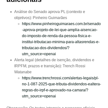
Análise do Senado aprova PL (contexto e
objetivos): Pinheiro Guimarães
https://www.pinheiroguimaraes.com.br/senado
-aprova-projeto-de-lei-que-amplia-aisencao-
do-imposto-de-renda-da-pessoa-fisica-e-
institui-tributacao-minima-para-altasrendas-e-
tributacao-dos-dividendos/?
utm_source=openai
Alerta legal (detalhes de isenção, dividendos e
IRPFM, prazos e transição): Trench Rossi
Watanabe
https://www.trenchrossi.com/alertas-legais/pl-
no-1-087-2025-que-tributa-dividendos-ealtera-
regras-do-irpf-e-aprovado-na-camara/?
utm_source=openai