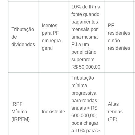
10% de IR na
fonte quando
pagamentos
Isentos
PF
Tributação
mensais por
para PF
residentes
de
uma mesma
em regra
e não
dividendos
PJ a um
geral
residentes
beneficiário
superarem
R$ 50.000,00
Tributação
mínima
progressiva
para rendas
IRPF
Altas
anuais > R$
Mínimo
Inexistente
rendas
600.000,00;
(IRPFM)
(PF)
pode chegar
a 10% para >