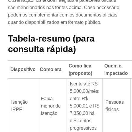
Observação: Os textos integrais e pareceres oficiais
são mencionados nas fontes acima. Caso necessário,
podemos complementar com os documentos oficiais
quando disponibilizados em formato público.
Tabela-resumo (para
consulta rápida)
Como fica
Quem é
Dispositivo
Como era
(proposto)
impactado
Isento até R$
5.000,00/mês;
Faixa
entre R$
Isenção
Pessoas
menor de
5.000,01 e R$
IRPF
físicas
isenção
7.350,00 há
descontos
progressivos