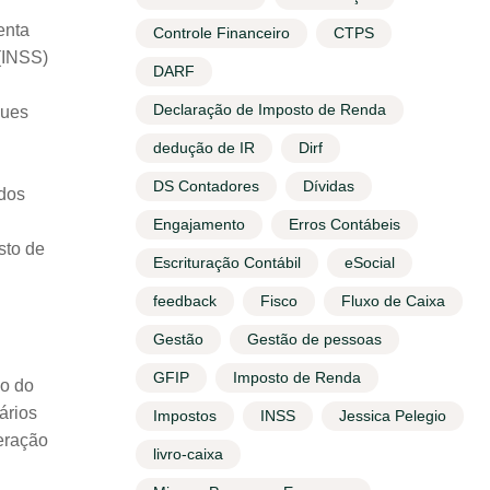
enta
Controle Financeiro
CTPS
 (INSS)
DARF
Declaração de Imposto de Renda
gues
dedução de IR
Dirf
DS Contadores
Dívidas
dos
Engajamento
Erros Contábeis
sto de
Escrituração Contábil
eSocial
feedback
Fisco
Fluxo de Caixa
Gestão
Gestão de pessoas
GFIP
Imposto de Renda
ão do
ários
Impostos
INSS
Jessica Pelegio
eração
livro-caixa