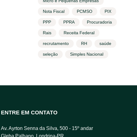
Micro e Pequenas Empresas
Nota Fiscal
PCMSO
PIX
PPP
PPRA
Procuradoria
Rais
Receita Federal
recrutamento
RH
saúde
seleção
Simples Nacional
ENTRE EM CONTATO
Av. Ayrton Senna da Silva, 500 - 15º andar
Gleba Palhano, Londrina-PR