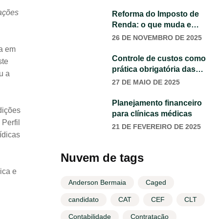
mações
Reforma do Imposto de
Renda: o que muda e
como agir na sua empresa
26 DE NOVEMBRO DE 2025
da em
Controle de custos como
ste
prática obrigatória das
u a
clínicas médicas
27 DE MAIO DE 2025
Planejamento financeiro
dições
para clínicas médicas
Perfil
21 DE FEVEREIRO DE 2025
ídicas
Nuvem de tags
ica e
Anderson Bermaia
Caged
candidato
CAT
CEF
CLT
Contabilidade
Contratação