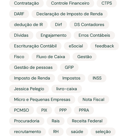
Contratação
Controle Financeiro
CTPS
DARF
Declaração de Imposto de Renda
dedução de IR
Dirf
DS Contadores
Dívidas
Engajamento
Erros Contábeis
Escrituração Contábil
eSocial
feedback
Fisco
Fluxo de Caixa
Gestão
Gestão de pessoas
GFIP
Imposto de Renda
Impostos
INSS
Jessica Pelegio
livro-caixa
Micro e Pequenas Empresas
Nota Fiscal
PCMSO
PIX
PPP
PPRA
Procuradoria
Rais
Receita Federal
recrutamento
RH
saúde
seleção