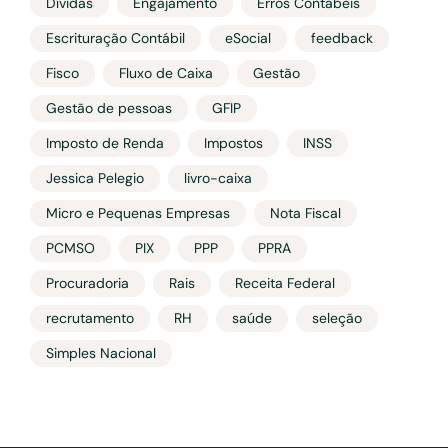
Dívidas
Engajamento
Erros Contábeis
Escrituração Contábil
eSocial
feedback
Fisco
Fluxo de Caixa
Gestão
Gestão de pessoas
GFIP
Imposto de Renda
Impostos
INSS
Jessica Pelegio
livro-caixa
Micro e Pequenas Empresas
Nota Fiscal
PCMSO
PIX
PPP
PPRA
Procuradoria
Rais
Receita Federal
recrutamento
RH
saúde
seleção
Simples Nacional