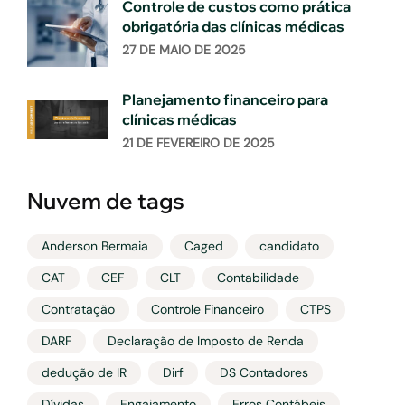
Controle de custos como prática
obrigatória das clínicas médicas
27 DE MAIO DE 2025
Planejamento financeiro para
clínicas médicas
21 DE FEVEREIRO DE 2025
Nuvem de tags
Anderson Bermaia
Caged
candidato
CAT
CEF
CLT
Contabilidade
Contratação
Controle Financeiro
CTPS
DARF
Declaração de Imposto de Renda
dedução de IR
Dirf
DS Contadores
Dívidas
Engajamento
Erros Contábeis