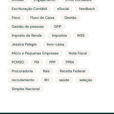
Escrituração Contábil
eSocial
feedback
Fisco
Fluxo de Caixa
Gestão
Gestão de pessoas
GFIP
Imposto de Renda
Impostos
INSS
Jessica Pelegio
livro-caixa
Micro e Pequenas Empresas
Nota Fiscal
PCMSO
PIX
PPP
PPRA
Procuradoria
Rais
Receita Federal
recrutamento
RH
saúde
seleção
Simples Nacional