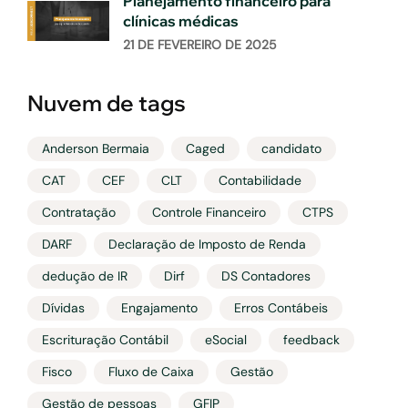
Planejamento financeiro para
clínicas médicas
21 DE FEVEREIRO DE 2025
Nuvem de tags
Anderson Bermaia
Caged
candidato
CAT
CEF
CLT
Contabilidade
Contratação
Controle Financeiro
CTPS
DARF
Declaração de Imposto de Renda
dedução de IR
Dirf
DS Contadores
Dívidas
Engajamento
Erros Contábeis
Escrituração Contábil
eSocial
feedback
Fisco
Fluxo de Caixa
Gestão
Gestão de pessoas
GFIP