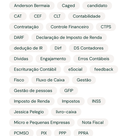
Anderson Bermaia
Caged
candidato
CAT
CEF
CLT
Contabilidade
Contratação
Controle Financeiro
CTPS
DARF
Declaração de Imposto de Renda
dedução de IR
Dirf
DS Contadores
Dívidas
Engajamento
Erros Contábeis
Escrituração Contábil
eSocial
feedback
Fisco
Fluxo de Caixa
Gestão
Gestão de pessoas
GFIP
Imposto de Renda
Impostos
INSS
Jessica Pelegio
livro-caixa
Micro e Pequenas Empresas
Nota Fiscal
PCMSO
PIX
PPP
PPRA